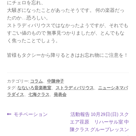
にチェロを忘れ、
大騒ぎになったことがあったそうです。 何の楽器だっ
たのか…恐ろしい。
ストラディバリウスではなかったようですが、それでも
すごい値のもので 無事見つかりましたが、とんでもな
く焦ったことでしょう。
皆様もタクシーから降りるときはお忘れ物にご注意を！
カテゴリー:
コラム
、
中陳伸子
タグ:
なないろ音楽教室
、
ストラディバリウス
、
ニューシネマパ
ラダイス
、
七海クラス
、
発表会
モチベーション
活動報告 10月29日(日) スク
エア荏原 リハーサル室 中
陳クラス グループレッスン