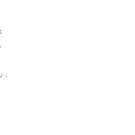
章
）
より