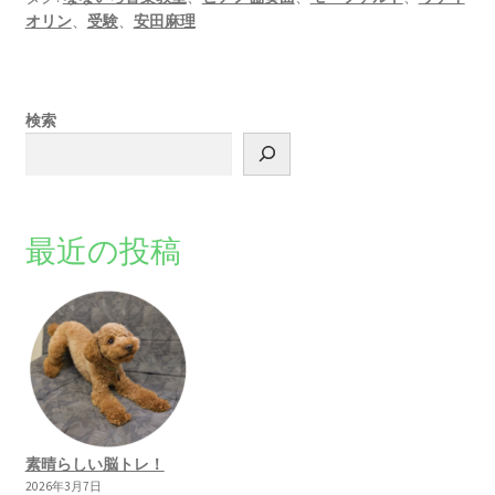
オリン
、
受験
、
安田麻理
検索
最近の投稿
素晴らしい脳トレ！
2026年3月7日